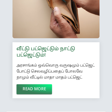
முதலீடு செய்வதற்குமுன் புலனாய்வு
செய்; விமர்சனம் செய்வதற்குமுன்
பொறுமை காத்திரு; வழிபடுவதற்குமுன்
மன்னித்து விடு; வேலையை
விடுவதற்குமுன் முயற்சி செய்துகொள்;
ஓய்வுபெறுவதற்குள் சேமித்துக் கொள்;
இறப்பதற்குமுன் கொடுத்துவிடு! உங்கள்
சந்தேகங்களைக் […]
வீட்டு பட்ஜெட்டும் நாட்டு
பட்ஜெட்டும்!
அரசாங்கம் ஒவ்வொரு வருஷமும் பட்ஜெட்
போட்டு செலவழிப்பதைப் போலவே
நாமும் வீட்டில் மாதா மாதம் பட்ஜெட்
போட்டுச் செலவுகளைக் கண்காணிப்பது
READ MORE
அவசியம். அரசாங்கம் போடும்
பட்ஜெட்டைப் பார்க்கும்போது எது
அவசியம், எது அநாவசியம் என நமக்குத்
தெரிகிறது. நாம் அதை விமர்சனமும்