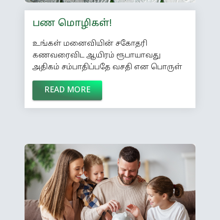
பண மொழிகள்!
உங்கள் மனைவியின் சகோதரி
கணவரைவிட ஆயிரம் ரூபாயாவது
அதிகம் சம்பாதிப்பதே வசதி என பொருள்
கொள்ளப்படுகிறது. - மென்கென்
READ MORE
பணத்தின் மதிப்பை அனுபவத்தில்
உணர்ந்திருக்காவிட்டால், உங்களுக்குப்
பணம் என்பது வெற்றுக் காகிதமே! -
பர்னம் உலகத்தில் எல்லா நாடுகளும்
கடன் வாங்கி இருக்கின்றன என்றால்,
எல்லா பணமும் எங்கே போயிருக்கிறது? -
ஸ்டீவன் ரைட் உங்களுக்கு பணம்
தேவையில்லை என நிரூபித்தால் மட்டுமே
உங்களுக்குக் கடன் தரும் ஒரு
நிறுவனத்தின் பெயர்தான், வங்கி! - பாப்
ஹோப் […]