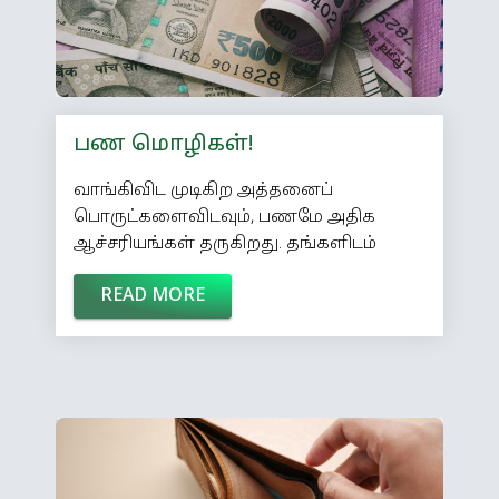
நிதிநிலை அறிக்கையைத்
தயாரிக்கும்போது அவருக்கு ஆலோசனை
சொல்லப் பெரிய […]
பண மொழிகள்!
வாங்கிவிட முடிகிற அத்தனைப்
பொருட்களைவிடவும், பணமே அதிக
ஆச்சரியங்கள் தருகிறது. தங்களிடம்
இருப்பதை வைத்துச் சிக்கனமாக
READ MORE
வாழ்ந்துவிடலாம் எனத்
தீர்மானிப்பவர்கள், தங்களது கற்பனைத்
திறனை இழந்துவிடுகிறார்கள். பணம்
இல்லாமல் இருக்கும் நிலையே, எல்லாத்
துன்பங்களுக்கும் ஆணிவேர்.
பேசுவதற்குமுன் கவனி;
எழுதுவதற்குமுன் யோசி;
செலவழிப்பதற்குமுன் பணம் சேர்;