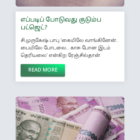
எப்படிப் போடுவது குடும்ப
பட்ஜெட்?
சி.முருகேஷ் பாபு ‘கையிலே வாங்கினேன்...
பையிலே போடலை... காசு போன இடம்
தெரியலை’ என்கிற ரேஞ்சில்தான்
வருமானமும் செலவுகளும் இருக்கின்றன
READ MORE
என்று சலித்துக் கொள்கிறீர்களா?
வரவையும் செலவையும் எழுதிப்
பார்த்துவிட்டால் எல்லாம் சரியாகிவிடும்.
எழுதிப் பார்த்துச் செலவழிக்க நாம் என்ன
நிதியமைச்சர் ப.சிதம்பரமா என்று
கேட்கிறீர்களா... அவர் நாட்டுக்கு
நிதியமைச்சராய் இருந்தவர் என்றால்
நீங்கள் வீட்டுக்கு நிதியமைச்சர்தான்!
அதனால் நீங்கள் பட்ஜெட் போடுவதில்
தவறில்லை! நிதியமைச்சர் ப.சிதம்பரம்