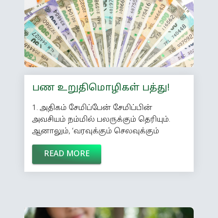
தசைகளைக் கட்டமைத்து உடலை நன்கு
வளர்ச்சி பெறச் செய்கிறது புரோட்டீன்.
இளமையாக இருக்கும்போது, […]
பண உறுதிமொழிகள் பத்து!
1. அதிகம் சேமிப்பேன் சேமிப்பின்
அவசியம் நம்மில் பலருக்கும் தெரியும்.
ஆனாலும், ‘வரவுக்கும் செலவுக்கும்
இழுபறியாக இருக்கும்போது எங்கே
READ MORE
சேமிப்பது’ என்ற நினைப்பே
பெரும்பாலானோருக்கு இருக்கிறது.
இதனாலேயே நமது பட்ஜெட்டில் கடைசி
இடம்தான் சேமிப்புக்கு ஒதுக்கப்படுகிறது.
‘சேமிப்பு என்பது மாசக்கடைசியில் மிச்சம்
இருக்கும் பணத்தை எதிர்காலத்