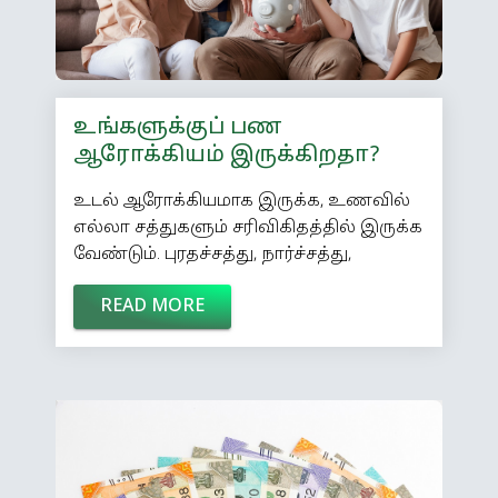
உங்களுக்குப் பண
ஆரோக்கியம் இருக்கிறதா?
உடல் ஆரோக்கியமாக இருக்க, உணவில்
எல்லா சத்துகளும் சரிவிகிதத்தில் இருக்க
வேண்டும். புரதச்சத்து, நார்ச்சத்து,
மாவுச்சத்து, கொழுப்பு என எல்லாமே
READ MORE
அளவான விகிதத்தில் இருப்பது அவசியம்.
நமது சேமிப்பும் முதலீடும் இப்படி
சரிவிகிதத்தில் இருந்தால்தான், பண
விஷயத்தில் நாம் ஆரோக்கியமாக இருக்க
முடியும். பாதுகாப்பு, வளர்ச்சி,
அவசரத்துக்குக் கைகொடுப்பது என்று பல
அம்சங்கள் கொண்டதாக இந்த டயட்
இருக்க வேண்டும். * புரோட்டீன்: