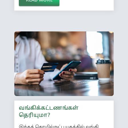
READ MORE
இல்லாமல் ஏ.டி.எம் மையங்கள்
செயல்படக் கூடாது’ என காவல் துறை
அறிவுறுத்தியதால், பல வங்கிகளின்
ஏ.டி.எம்கள் இரவு நேரத்தில்
மூடப்படுகின்றன. இன்னொரு பக்கம்,
ஏ.டி.எம் பயன்பாட்டுக்கு கட்டணமும்
விதிக்கின்றன வங்கிகள். ஏ.டி.எம்
மையங்களை எச்சரிக்கையோடு
பயன்படுத்துவது எப்படி? * வங்கிக்
கிளையோடு இணைந்துள்ள
ஏ.டி.எம்மையோ, பெரிய வணிக மற்றும்
அலுவலக வளாகங்களில் இருக்கும்
ஏ.டி.எம்களையோ பயன்படுத்துங்கள்.
எப்போதும் மக்கள் நடமாட்டமும் […]
வங்கிக்கட்டணங்கள்
தெரியுமா?
இந்தத் தொழில்நுட்ப யுகத்தில் வங்கி