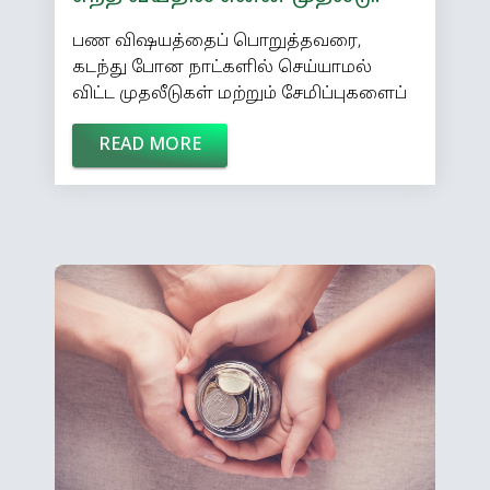
பண விஷயத்தைப் பொறுத்தவரை,
கடந்து போன நாட்களில் செய்யாமல்
விட்ட முதலீடுகள் மற்றும் சேமிப்புகளைப்
பற்றியே மாய்ந்து மாய்ந்து பேசிக்
READ MORE
கொண்டிருப்பது பலரின் இயல்பு.
‘‘கிரவுண்ட் ஒரு லட்ச ரூபாய்க்கு கூவிக்
கூவி வித்தான். காடு மாதிரி
இருக்கேன்னு தயங்கினேன். ஒரு ஸ்கூல்
கட்டினதும் பத்து வருஷத்துல எல்லாம்
மாறிப் போச்சு. இப்போ விசாரிச்சா அம்பது
லட்சம் சொல்றான்’’ என ஆதங்கப்படும்
குடும்பத் தலைவர்கள் நிறைய. இப்படி
புலம்புவதைத் தவிர்க்க என்ன செய்ய
வேண்டும்? இருபதில் ஓய்வூதியம்: […]