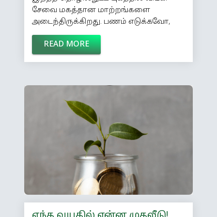
சேவை மகத்தான மாற்றங்களை
அடைந்திருக்கிறது. பணம் எடுக்கவோ,
வேறு ஒருவருடைய கணக்கில் பணம்
READ MORE
செலுத்வோ, டிமாண்ட் டிராஃப்ட் வாங்கவோ
மணிக்கணக்கில் க்யூவில் நிற்க வேண்டிய
அவசியமில்லை. இன்னும் சொல்லப்
போனால் வங்கிக்கே போக வேண்டிய
அவசியமில்லை. நீங்கள் கணக்கு
வைத்திருக்கும் வங்கிக்கு கடைசியாக
எப்போது போனீர்கள் என யோசித்துப்
பார்த்தால், மாதக்கணக்கில்
ஆகியிருக்கும். நினைத்த நேரத்தில்
ஏ.டி.எம்மில் போய் பணம் எடுக்கலாம்;
கையில் ஒரு மொபைல் போன் இருந்தால்
போதும்... யாருடைய […]
எந்த வயதில் என்ன முதலீடு!