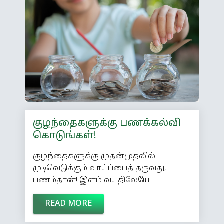
தேவைக்காக எடுத்து வைப்பது’ என்ற
நினைப்பு உங்களுக்கு இருந்தால், இந்த
ஆண்டு அதை மாற்றிக் கொள்ளுங்கள்.
அப்படி நினைத்தால் எந்த மாதத்திலும்
சேமிக்க உங்களிடம் ஒரு ரூபாய்கூட
மிச்சம் இருக்காது. […]
குழந்தைகளுக்கு பணக்கல்வி
கொடுங்கள்!
குழந்தைகளுக்கு முதன்முதலில்
முடிவெடுக்கும் வாய்ப்பைத் தருவது,
பணம்தான்! இளம் வயதிலேயே
பணத்தைக் கையாளும் வழிமுறைகளை
READ MORE
அவர்களுக்குக் கற்றுத் தந்துவிட்டால்,
அவர்கள் சம்பாதிக்கும் நாட்களில்