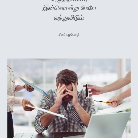
இன்னொன்று மேலே
வந்துவிடும்.
சீனப் பழமொழி