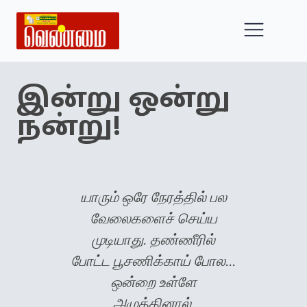
இன்று ஒன்று
நன்று!
யாரும் ஒரே நேரத்தில் பல
வேலைகளைச் செய்ய
முடியாது. தண்ணீரில்
போட்ட பூசணிக்காய் போல...
ஒன்றை உள்ளே
அழுத்தினால்,