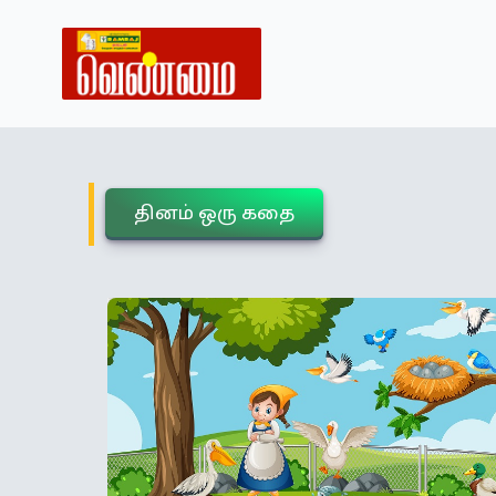
தினம் ஒரு கதை