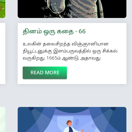
தினம் ஒரு கதை - 66
உலகின் தலைசிறந்த விஞ்ஞானியான
நியூட்டனுக்கு இளம்பருவத்தில் ஒரு சிக்கல்
வருகிறது. 1665ம் ஆண்டு, அதாவது
அவருக்கு 22 வயதாக இருக்கும்போது
READ MORE
லண்டன் நகரில் பிளேக் நோய் பரவுகிறது.
அப்போதைய லண்டன் அசுத்தமான
நகரமாக இருந்ததால், அங்கே காசநோயும்
மலேரியாவும் சாதாரணமாக தொற்றும்.
ஆனால், பிளேக் வந்து கொத்து கொத்தாய்
மக்களைக் கொன்று போட்டதும், நியூட்டனின்
சொந்த பந்தங்கள் எல்லாம்
கவலையடைந்தார்கள். தங்களுக்கு என்ன
ஆனாலும் பரவாயில்லை என்று,