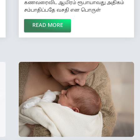
கணவரைவிட ஆயிரம் ரூபாயாவது அதிகம்
சம்பாதிப்பதே வசதி என பொருள்
கொள்ளப்படுகிறது. - மென்கென் பணத்தின்
READ MORE
மதிப்பை அனுபவத்தில்
உணர்ந்திருக்காவிட்டால், உங்களுக்குப்
பணம் என்பது வெற்றுக் காகிதமே! - பர்னம்
உலகத்தில் எல்லா நாடுகளும் கடன் வாங்கி
இருக்கின்றன என்றால், எல்லா பணமும்
எங்கே போயிருக்கிறது? - ஸ்டீவன் ரைட்
உங்களுக்கு பணம் தேவையில்லை என
நிரூபித்தால் மட்டுமே உங்களுக்குக் கடன்
தரும் ஒரு நிறுவனத்தின் பெயர்தான், வங்கி!
- பாப் ஹோப் […]