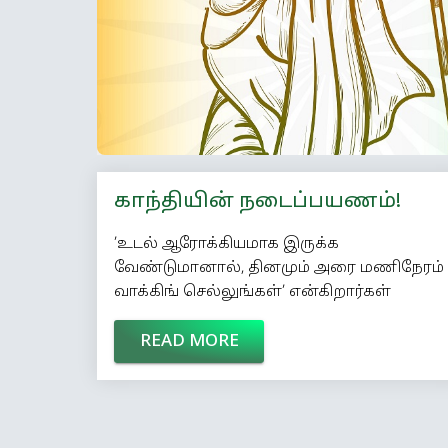
வந்தது. காலையில் எழுந்ததும் அப்பாவிடம்
அதைச் […]
காந்தியின் நடைப்பயணம்!
’உடல் ஆரோக்கியமாக இருக்க
வேண்டுமானால், தினமும் அரை மணிநேரம்
வாக்கிங் செல்லுங்கள்’ என்கிறார்கள்
டாக்டர்கள். நிறையபேர் வாக்கிங்கைத்
READ MORE
தவிர்ப்பதற்கு ஏதேதோ காரணங்கள்
சொல்கிறார்கள்.ஆனால், மகாத்மா காந்தி
தன் வாழ்நாள் முழுக்க
நடந்துகொண்டேஇருந்தார். நடப்பதில்
ஆர்வம் கொண்டவர் அவர்.