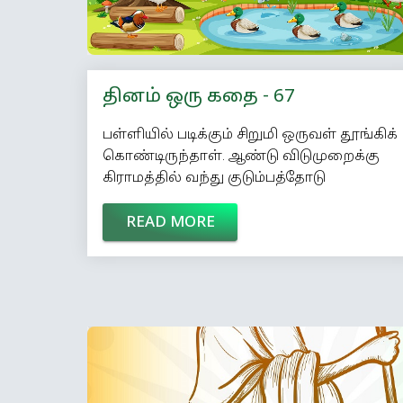
தினம் ஒரு கதை - 67
பள்ளியில் படிக்கும் சிறுமி ஒருவள் தூங்கிக்
கொண்டிருந்தாள். ஆண்டு விடுமுறைக்கு
கிராமத்தில் வந்து குடும்பத்தோடு
தங்கியிருக்கிறாள் அவள். தூக்கத்தில் ஒரே
READ MORE
பறவைகள் கனவாக வந்து அவளைத்
தொந்தரவு செய்தன. அதிலும் வாத்துகளாக
வந்து அவளிடம் பேசிக் கொண்டிருந்தன.
அவற்றின் மொழி அவளுக்குப்
புரியவில்லை. ஒரு வாத்து அவள்
முகத்திலேயே வந்து விழுந்தது. திடுக்கிட்டு
விழித்துக் கொண்டாள். கனவு என்று
புரிந்ததும், தண்ணீர் பருகிவிட்டு மறுபடியும்
தூங்கினாள். மறுபடியும் வாத்து கனவே