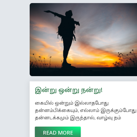
‘உடற்பயிற்சிகளின் இளவரசன்நடைபயிற்சி’
என்று அவர் குறிப்பிடுவது வழக்கம்.
பள்ளிக்காலத்திலிருந்தேஅவருக்கு நீண்ட
தூரம் நடப்பது பிடிக்கும். ‘‘தினமும் நீண்ட
தூரம்நடந்ததால் என் உடல் வலுப்பட்டது’’
என்று குறிப்பிடுகிறார். மகாத்மாசராசரியாக
ஒவ்வொரு நாளும் 18 கிலோமீட்டர் தூரம்
பயணம்செய்திருக்கிறார். இந்திய சுதந்திரப்
[…]
இன்று ஒன்று நன்று!
கையில் ஒன்றும் இல்லாதபோது
தன்னம்பிக்கையும், எல்லாம் இருக்கும்போது
தன்னடக்கமும் இருந்தால், வாழ்வு நம்
வசமே!
READ MORE