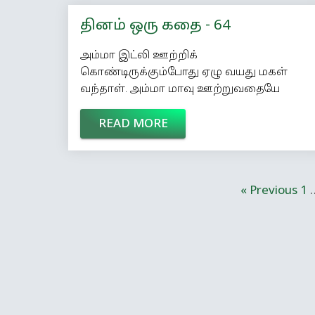
தினம் ஒரு கதை - 64
அம்மா இட்லி ஊற்றிக்
கொண்டிருக்கும்போது ஏழு வயது மகள்
வந்தாள். அம்மா மாவு ஊற்றுவதையே
வேடிக்கை பார்த்துவிட்டுக் கேட்டாள். ‘‘அம்மா,
READ MORE
என்ன பண்றீங்க?’’ ‘‘பார்த்தா தெரியலையா.
இட்லி தட்டுல மாவு ஊத்துறேன்!’’ ‘‘இட்லி
எப்படி வேகும்?’’ ‘‘இட்லியை இப்படி ஊத்தி,
இந்த சட்டியில அல்லது குக்கர்ல நீரை
« Previous
1
ஊற்றி சூடாக்கினா இந்த நீராவி வந்து
இட்லி மாவை வேக வைத்து இட்லி
ஆக்கிடும்.’’ ‘‘அம்மா, நான் ஊத்தவா?’’ ‘‘சரி,
சிந்தாம ஊத்து!’’ அவள் ஊற்றும்போது
தட்டைப் பார்த்துவிட்டுக் […]